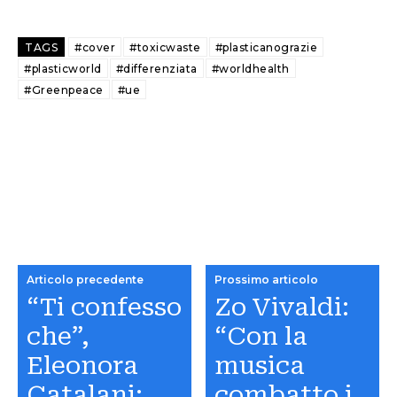
TAGS
#cover
#toxicwaste
#plasticanograzie
#plasticworld
#differenziata
#worldhealth
#Greenpeace
#ue
Articolo precedente
Prossimo articolo
“Ti confesso
Zo Vivaldi:
che”,
“Con la
Eleonora
musica
Catalani:
combatto i