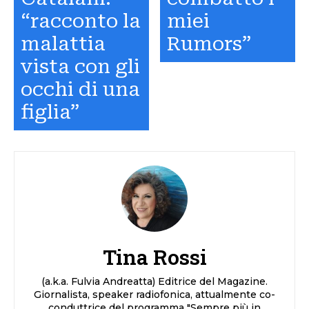
“racconto la
miei
malattia
Rumors”
vista con gli
occhi di una
figlia”
Tina Rossi
(a.k.a. Fulvia Andreatta) Editrice del Magazine.
Giornalista, speaker radiofonica, attualmente co-
conduttrice del programma "Sempre più in