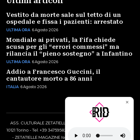
Ultimi articoli
Vestito da morte sale sul tetto di un
ospedale e fissa i pazienti: arrestato
ULTIMA ORA
6 Agosto 2026
Mondiale ai privati, la Fifa chiede
scusa per gli “errori commessi” ma
rilancia il “pieno sostegno” a Infantino
ULTIMA ORA
6 Agosto 2026
Addio a Francesco Guccini, il
cantautore morto a 86 anni
ITALIA
6 Agosto 2026
✕
ASS. CULTURALE ZETATIELLE OFF via Vittorio Amedeo II, 21 -
10121 Torino - Tel. +39 3475958238 - Codice Fiscale 97883690014
- ZETATIELLE MAGAZINE Iscrizione al Tribunale di Torino n°