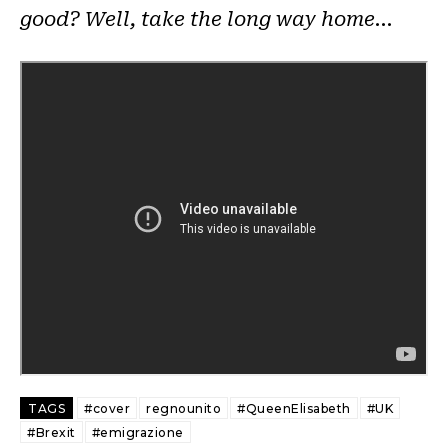
good? Well, take the long way home
…
TAGS
#cover
regnounito
#QueenElisabeth
#UK
#Brexit
#emigrazione