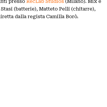
anti presso
RecLab Studios
(Milano). Mix e
si (batterie), Matteto Pelli (chitarre),
retta dalla regista Camilla Borò.