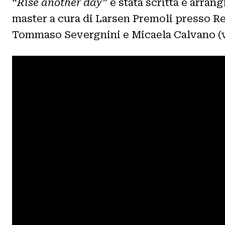
“Rise another day”
è stata scritta e arran
master a cura di Larsen Premoli presso Rec
Tommaso Severgnini e Micaela Calvano (voci