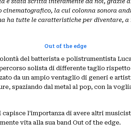
ria è stata scritta interamente da noi, grazie
o cinematografico, la cui colonna sonora and
ma ha tutte le caratteristiche per diventare, 
Out of the edge
volontà del batterista e polistrumentista Luc
percorso solista di differente taglio rispett
ato da un ampio ventaglio di generi e artisti
re, spaziando dal metal al pop, con la voglia
i capisce l’importanza di avere altri musicisti
mente vita alla sua band Out of the edge.