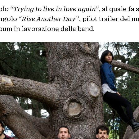
golo
“Trying to live in love again”
, al quale fa
ingolo
“Rise Another Day”
, pilot trailer del
lbum in lavorazione della band.