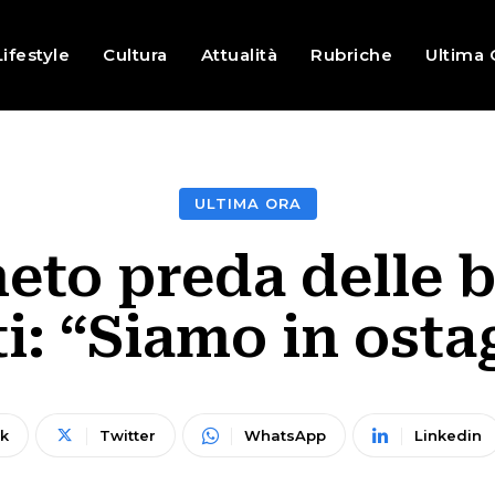
Lifestyle
Cultura
Attualità
Rubriche
Ultima 
ULTIMA ORA
eto preda delle b
: “Siamo in osta
k
Twitter
WhatsApp
Linkedin