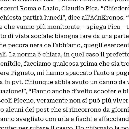
ercenti Roma e Lazio, Claudio Pica. “Chiede
chiesta partirà lunedì”, dice all’AdnKronos. “
 che vanno più monitorate – spiega Pica – I
 di vista sociale: bisogna fare da una parte 
alche pecora nera ce l’abbiamo, quegli eserce
ali. La norma è chiara, in quel caso il prefet
stenibile, facciamo qualcosa prima che sia tr
iere Pigneto, mi hanno spaccato l’auto a pug
va in pvt. Chiunque abbia avuto un danno da 
tuazione!”, “Hanno anche divelto scooter e bi
 Ascoli Piceno, veramente non si può più viver
olo alcuni dei post che si rincorrono da gior
i hanno svegliato con urla e fischi e affacci
scooter per rubare il casco. Ho chiamato la 