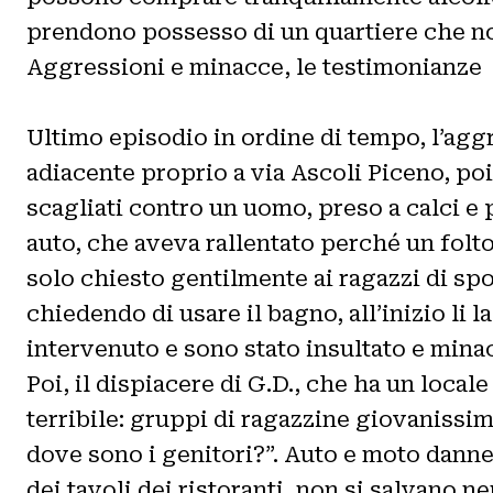
prendono possesso di un quartiere che n
Aggressioni e minacce, le testimonianze
Ultimo episodio in ordine di tempo, l’aggr
adiacente proprio a via Ascoli Piceno, po
scagliati contro un uomo, preso a calci e 
auto, che aveva rallentato perché un folt
solo chiesto gentilmente ai ragazzi di spos
chiedendo di usare il bagno, all’inizio l
intervenuto e sono stato insultato e minac
Poi, il dispiacere di G.D., che ha un local
terribile: gruppi di ragazzine giovanissi
dove sono i genitori?”. Auto e moto danneg
dei tavoli dei ristoranti, non si salvano