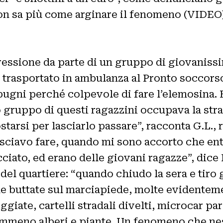
on sa più come arginare il fenomeno (VIDEO
essione da parte di un gruppo di giovanissim
i trasportato in ambulanza al Pronto soccors
pugni perché colpevole di fare l’elemosina. 
o gruppo di questi ragazzini occupava la stra
tarsi per lasciarlo passare”, racconta G.L., 
i lasciavo fare, quando mi sono accorto che e
ciato, ed erano delle giovani ragazze”, dice 
e del quartiere: “quando chiudo la sera e tiro 
me buttate sul marciapiede, molte evidentem
giate, cartelli stradali divelti, microcar pa
 nemmeno alberi e piante. Un fenomeno che n