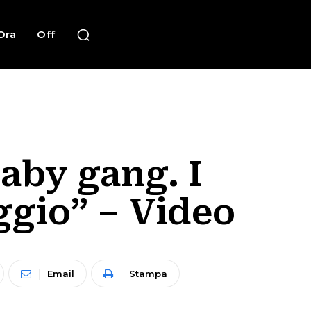
Ora
Off
aby gang. I
ggio” – Video
Email
Stampa