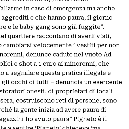
’allarme in caso di emergenza ma anche
i aggrediti e che hanno paura, il giorno
are e le baby gang sono già fuggite”.
l quartiere raccontano di averli visti,
 o cambiarsi velocemente i vestiti per non
i minorenni, denunce cadute nel vuoto Ad
ici e shot a 1 euro ai minorenni, che
o a segnalare questa pratica illegale e
o gli occhi di tutti – denuncia un esercente
toratori onesti, di proprietari di locali
 sera, costruiscono reti di persone, sono
rché la gente inizia ad avere paura di
ragazzini ho avuto paura” Pigneto è il
e a sentire ‘Pigneto’ chiedeva ‘ma