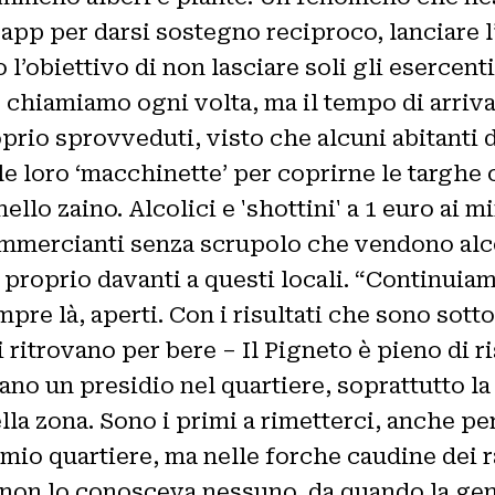
p per darsi sostegno reciproco, lanciare l
 l’obiettivo di non lasciare soli gli esercent
Le chiamiamo ogni volta, ma il tempo di arriv
rio sprovveduti, visto che alcuni abitanti de
alle loro ‘macchinette’ per coprirne le targhe
nello zaino. Alcolici e 'shottini' a 1 euro a
ommercianti senza scrupolo che vendono alcol
proprio davanti a questi locali. “Continuiam
pre là, aperti. Con i risultati che sono sott
 ritrovano per bere – Il Pigneto è pieno di ris
no un presidio nel quartiere, soprattutto la
lla zona. Sono i primi a rimetterci, anche pe
 mio quartiere, ma nelle forche caudine dei 
 non lo conosceva nessuno, da quando la gent