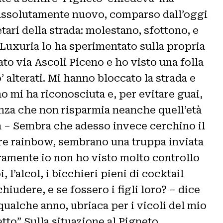
 assolutamente nuovo, comparso dall’oggi
ari della strada: molestano, sfottono, e
r Luxuria lo ha sperimentato sulla propria
o via Ascoli Piceno e ho visto una folla
 alterati. Mi hanno bloccato la strada e
 mi ha riconosciuta e, per evitare guai,
enza che non risparmia neanche quell’età
ia – Sembra che adesso invece cerchino il
iere rainbow, sembrano una truppa inviata
ceramente io non ho visto molto controllo
 l’alcol, i bicchieri pieni di cocktail
iudere, e se fossero i figli loro? – dice
qualche anno, ubriaca per i vicoli del mio
etto” Sulla situazione al Pigneto