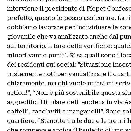
interviene il presidente di Fiepet Confes
prefetto, questo lo posso assicurare. La ri
dobbiamo lavorare per individuare le zone
giovanile che va analizzato anche dal punto
sul territorio. E fare delle verifiche: qu
minori vanno puniti. Si sa quali sono i loc
dei residenti sui social: "Situazione inso
tristemente noti per vandalizzare il quart
chiaramente, ma chi vuole unirsi mi scri
action!”, “Non è più sostenibile questa si
aggredito il titolare dell' enoteca in via
coltelli, cacciaviti e manganelli”. Sono s
quartiere. “Stanotte tra le due e le tre m
che rompeva e apriva il bauletto di uno 