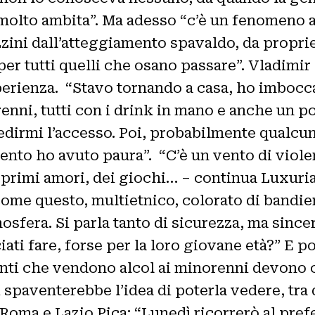
a molto ambita”. Ma adesso “c’è un fenomeno
ini dall’atteggiamento spavaldo, da propriet
 per tutti quelli che osano passare”. Vladimi
erienza. “Stavo tornando a casa, ho imboccat
enni, tutti con i drink in mano e anche un po’
irmi l’accesso. Poi, probabilmente qualcuno
ento ho avuto paura”. “C’è un vento di viol
ei primi amori, dei giochi… – continua Luxur
e come questo, multietnico, colorato di band
mosfera. Si parla tanto di sicurezza, ma sin
ti fare, forse per la loro giovane età?” E poi,
enti che vendono alcol ai minorenni devono ch
i spaventerebbe l’idea di poterla vedere, tra 
 Roma e Lazio Pica: “Lunedì ricorrerò al pref