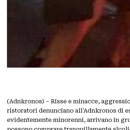
(Adnkronos) – Risse e minacce, aggression
ristoratori denunciano all’Adnkronos di e
evidentemente minorenni, arrivano in gru
possono comprare tranquillamente alcolici