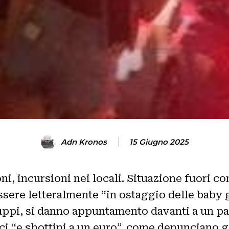
Adn Kronos
15 Giugno 2025
i, incursioni nei locali. Situazione fuori c
ssere letteralmente “in ostaggio delle baby g
ppi, si danno appuntamento davanti a un paio
 “e shottini a un euro”, come denunciano gli