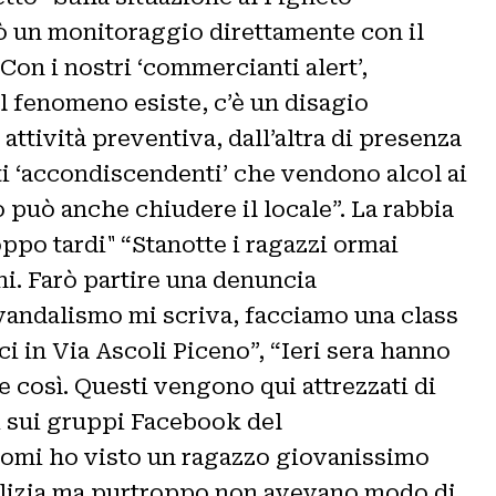
rò un monitoraggio direttamente con il
Con i nostri ‘commercianti alert’,
l fenomeno esiste, c’è un disagio
attività preventiva, dall’altra di presenza
nti ‘accondiscendenti’ che vendono alcol ai
to può anche chiudere il locale”. La rabbia
oppo tardi" “Stanotte i ragazzi ormai
ni. Farò partire una denuncia
vandalismo mi scriva, facciamo una class
ci in Via Ascoli Piceno”, “Ieri sera hanno
e così. Questi vengono qui attrezzati di
ni sui gruppi Facebook del
andomi ho visto un ragazzo giovanissimo
polizia ma purtroppo non avevano modo di