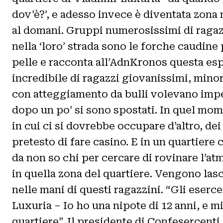
dov’è?’, e adesso invece è diventata zon
al domani. Gruppi numerosissimi di ragazz
nella ‘loro’ strada sono le forche caudine
pelle e racconta all’AdnKronos questa esp
incredibile di ragazzi giovanissimi, minor
con atteggiamento da bulli volevano imped
dopo un po’ si sono spostati. In quel mom
in cui ci si dovrebbe occupare d’altro, d
pretesto di fare casino. E in un quartier
da non so chi per cercare di rovinare l’at
in quella zona del quartiere. Vengono lascia
nelle mani di questi ragazzini. “Gli eserc
Luxuria – Io ho una nipote di 12 anni, e m
quartiere”. Il presidente di Confesercenti