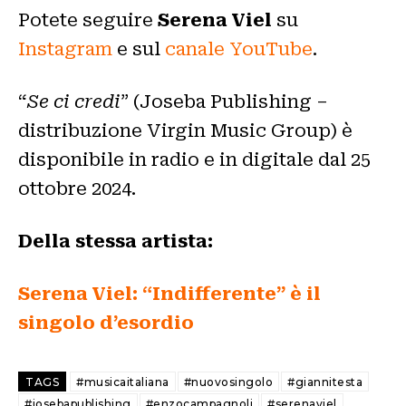
Potete seguire
Serena Viel
su
Instagram
e sul
canale YouTube
.
“
Se ci credi
” (Joseba Publishing –
distribuzione Virgin Music Group) è
disponibile in radio e in digitale dal 25
ottobre 2024.
Della stessa artista:
Serena Viel: “Indifferente” è il
singolo d’esordio
TAGS
#musicaitaliana
#nuovosingolo
#giannitesta
#josebapublishing
#enzocampagnoli
#serenaviel