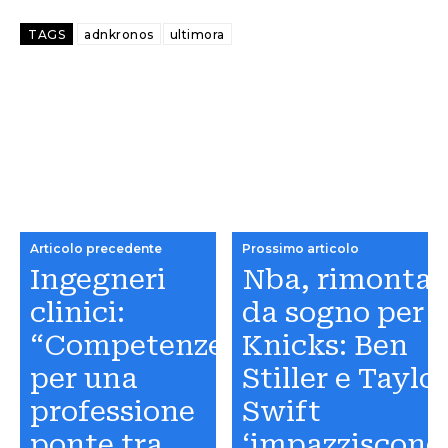
TAGS
adnkronos
ultimora
Articolo precedente
Prossimo articolo
Ingegneri
Nba, rimonta
clinici:
da sogno per
“Competenze
Knicks: Ben
per una
Stiller e Taylo
professione
Swift
ponte tra
‘impazziscono