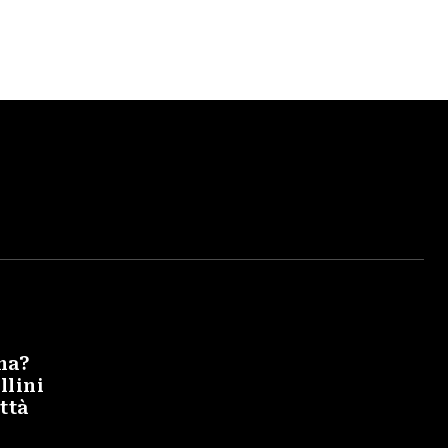
na?
llini
ittà