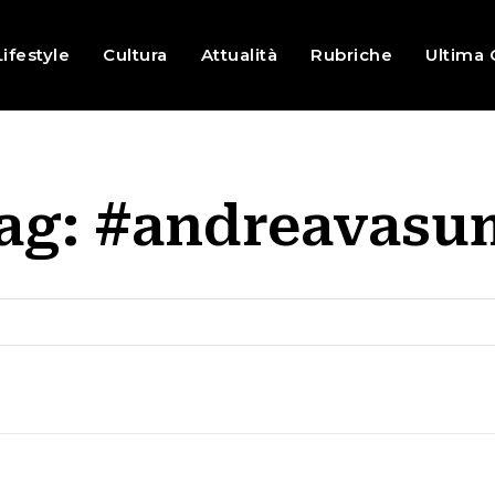
Lifestyle
Cultura
Attualità
Rubriche
Ultima 
ag:
#andreavasu