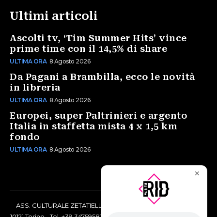
Ultimi articoli
Ascolti tv, ‘Tim Summer Hits’ vince
prime time con il 14,5% di share
ULTIMA ORA
8 Agosto 2026
Da Pagani a Brambilla, ecco le novità
in libreria
ULTIMA ORA
8 Agosto 2026
Europei, super Paltrinieri e argento
Italia in staffetta mista 4 x 1,5 km
fondo
ULTIMA ORA
8 Agosto 2026
✕
ASS. CULTURALE ZETATIELLE OFF via Vittorio Amedeo II, 21 -
10121 Torino - Tel. +39 3475958238 - Codice Fiscale 97883690014