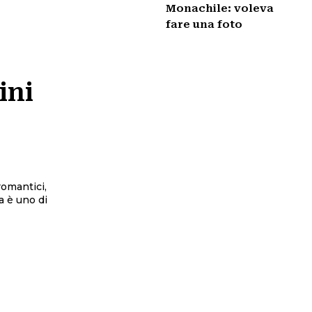
Monachile: voleva
fare una foto
ini
romantici,