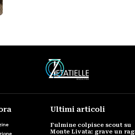
ora
Ultimi articoli
zine
Fulmine colpisce scout su
Monte Livata: grave un ra
zione