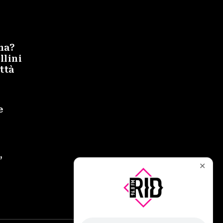
na?
llini
ittà
e
’
✕