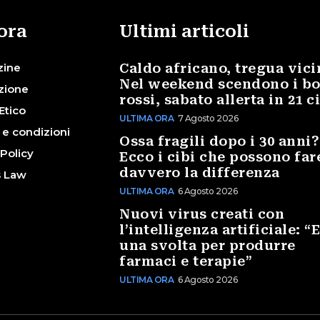
ora
Ultimi articoli
zine
Caldo africano, tregua vici
Nel weekend scendono i bo
zione
rossi, sabato allerta in 21 c
Etico
ULTIMA ORA
7 Agosto 2026
 e condizioni
Ossa fragili dopo i 30 anni?
 Policy
Ecco i cibi che possono far
davvero la differenza
s Law
ULTIMA ORA
6 Agosto 2026
Nuovi virus creati con
l’intelligenza artificiale: “E
una svolta per produrre
farmaci e terapie”
ULTIMA ORA
6 Agosto 2026