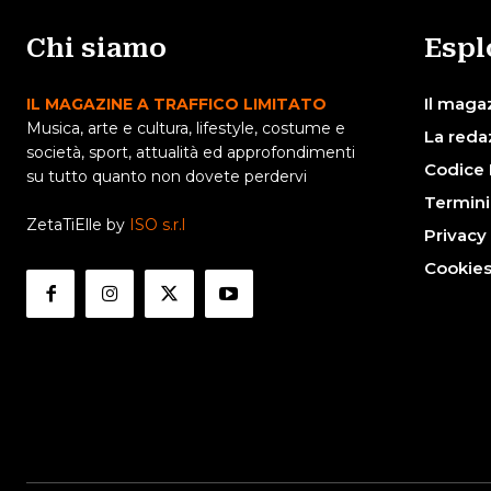
Chi siamo
Espl
Il maga
IL MAGAZINE A TRAFFICO LIMITATO
Musica, arte e cultura, lifestyle, costume e
La reda
società, sport, attualità ed approfondimenti
Codice 
su tutto quanto non dovete perdervi
Termini
ZetaTiElle by
ISO s.r.l
Privacy
Cookie