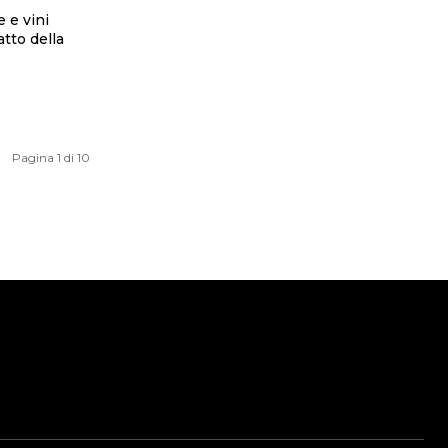
 e vini
atto della
Pagina 1 di 10