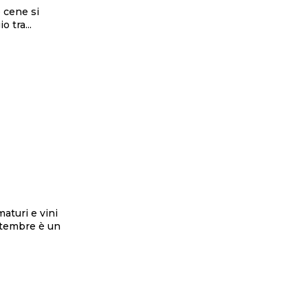
e cene si
o tra...
maturi e vini