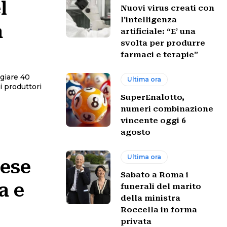
l
Nuovi virus creati con
l’intelligenza
a
artificiale: “E’ una
svolta per produrre
farmaci e terapie”
giare 40
Ultima ora
i produttori
SuperEnalotto,
numeri combinazione
vincente oggi 6
agosto
Ultima ora
mese
Sabato a Roma i
a e
funerali del marito
della ministra
Roccella in forma
privata