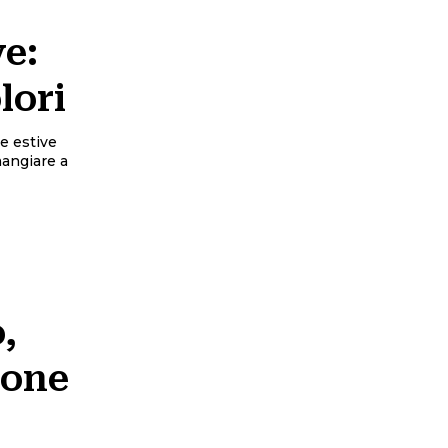
ve:
lori
te estive
angiare a
,
ione