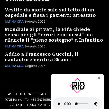
Vestito da morte sale sul tetto di un
ospedale e fissa i pazienti: arrestato
ULTIMA ORA
6 Agosto 2026
Mondiale ai privati, la Fifa chiede
scusa per gli “errori commessi” ma
rilancia il “pieno sostegno” a Infantino
ULTIMA ORA
6 Agosto 2026
Addio a Francesco Guccini, il
cantautore morto a 86 anni
ULTIMA ORA
6 Agosto 2026
✕
ASS. CULTURALE ZETATIELLE OFF via Vittorio Amedeo II, 21 -
10121 Torino - Tel. +39 3475958238 - Codice Fiscale 97883690014
- ZETATIELLE MAGAZINE Iscrizione al Tribunale di Torino n°