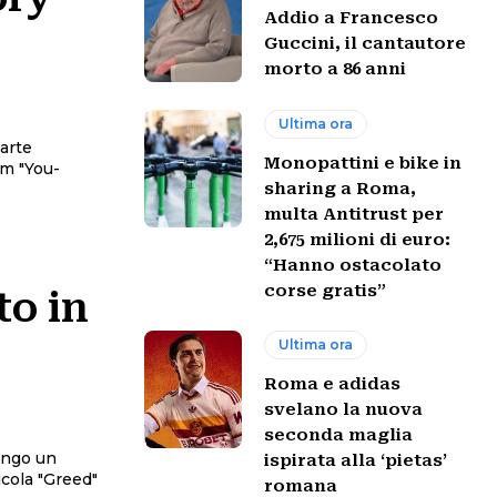
Addio a Francesco
Guccini, il cantautore
morto a 86 anni
Ultima ora
'arte
Monopattini e bike in
lm "You-
sharing a Roma,
multa Antitrust per
2,675 milioni di euro:
“Hanno ostacolato
corse gratis”
to in
Ultima ora
Roma e adidas
svelano la nuova
seconda maglia
ispirata alla ‘pietas’
icola "Greed"
romana