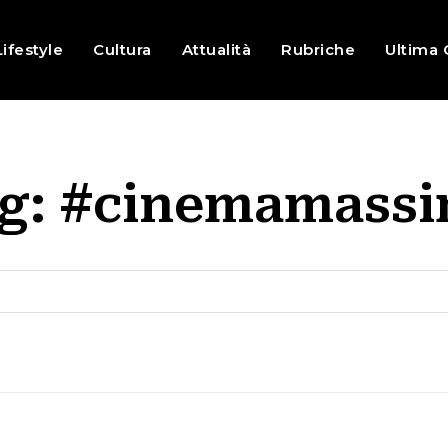
Lifestyle
Cultura
Attualità
Rubriche
Ultima 
g:
#cinemamass