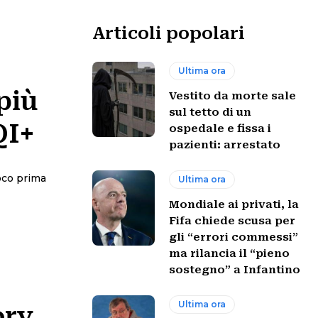
Articoli popolari
Ultima ora
più
Vestito da morte sale
sul tetto di un
QI+
ospedale e fissa i
pazienti: arrestato
poco prima
Ultima ora
Mondiale ai privati, la
Fifa chiede scusa per
gli “errori commessi”
ma rilancia il “pieno
sostegno” a Infantino
Ultima ora
ory