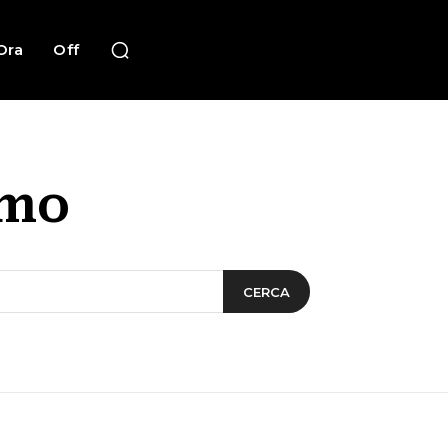
Ora
Off
imo
CERCA