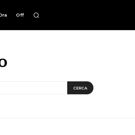
Ora
Off
o
CERCA