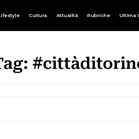
Lifestyle
Cultura
Attualità
Rubriche
Ultima 
Tag:
#cittàditorin