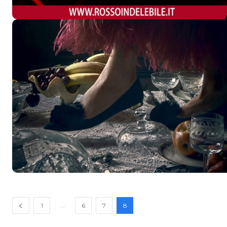
...
1
6
7
8