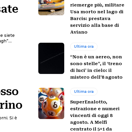
riemerge più, militare
sate
Usa morto nel lago di
Barcis: prestava
servizio alla base di
Aviano
se siete
h”....
Ultima ora
“Non è un aereo, non
sono stelle”, il ‘treno
di luci’ in cielo: il
mistero dell’8 agosto
osso
Ultima ora
rino
SuperEnalotto,
estrazione e numeri
vincenti di oggi 8
rni. Si è
agosto. A Melfi
centrato il 5+1 da