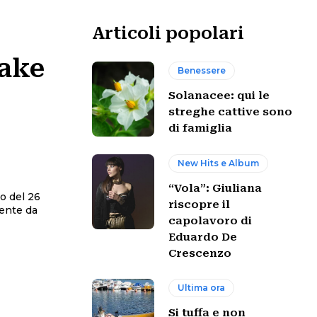
Articoli popolari
take
Benessere
Solanacee: qui le
streghe cattive sono
di famiglia
New Hits e Album
“Vola”: Giuliana
to del 26
riscopre il
mente da
capolavoro di
Eduardo De
Crescenzo
Ultima ora
Si tuffa e non