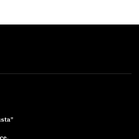
usta”
ce,