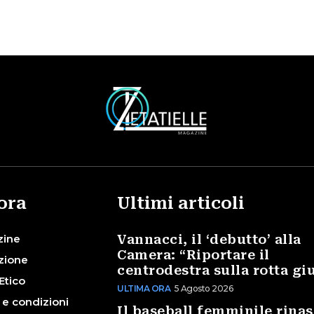
ora
Ultimi articoli
zine
Vannacci, il ‘debutto’ alla
Camera: “Riportare il
zione
centrodestra sulla rotta gi
Etico
ULTIMA ORA
5 Agosto 2026
 e condizioni
Il baseball femminile rinas