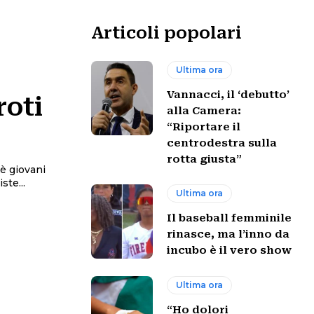
Articoli popolari
Ultima ora
Vannacci, il ‘debutto’
oti
alla Camera:
“Riportare il
.
centrodestra sulla
rotta giusta”
i è giovani
ste...
Ultima ora
Il baseball femminile
rinasce, ma l’inno da
incubo è il vero show
Ultima ora
“Ho dolori