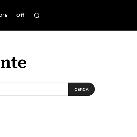
Ora
Off
nte
CERCA