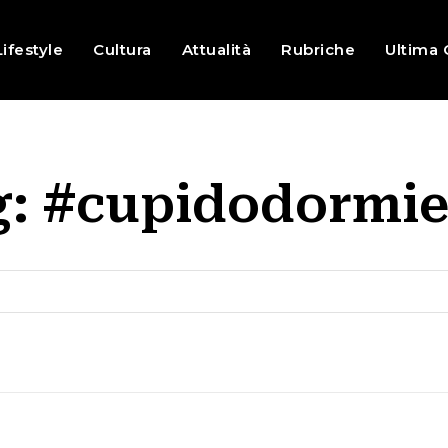
Lifestyle
Cultura
Attualità
Rubriche
Ultima 
g:
#cupidodormie