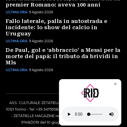
premier Romano: aveva 100 anni
ULTIMA ORA
9 Agosto 2026
Fallo laterale, palla in autostrada e
incidente: lo show del calcio in
Uruguay
ULTIMA ORA
9 Agosto 2026
De Paul, gol e ‘abbraccio’ a Messi per la
morte del papà: il tributo da brividi in
Mls
ULTIMA ORA
9 Agosto 2026
✕
ASS. CULTURALE ZETATIELLE OFF via Vittorio Amedeo II, 21 -
10121 Torino - Tel. +39 3475958238 - Codice Fiscale 97883690014
- ZETATIELLE MAGAZINE Iscrizione al Tribunale di Torino n°
9748/2019 del 10 giugno 2019 - RG n. 16073/2019