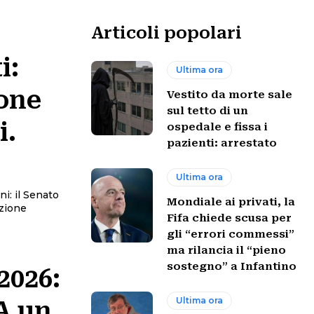
Articoli popolari
i:
Ultima ora
ione
Vestito da morte sale
sul tetto di un
i.
ospedale e fissa i
pazienti: arrestato
Ultima ora
i: il Senato
Mondiale ai privati, la
Fifa chiede scusa per
gli “errori commessi”
ma rilancia il “pieno
sostegno” a Infantino
2026:
Ultima ora
A un