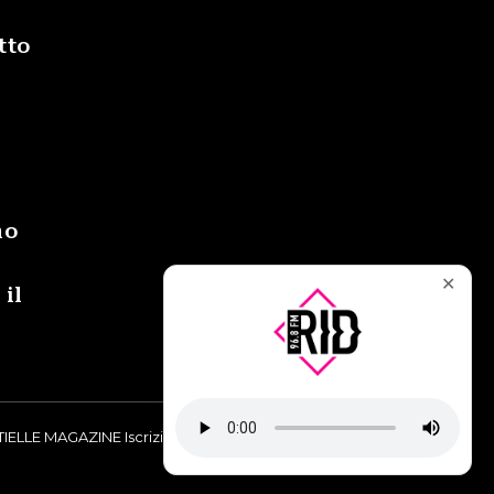
tto
i
no
✕
 il
IELLE MAGAZINE Iscrizione al Tribunale di Torino n° 9748/2019