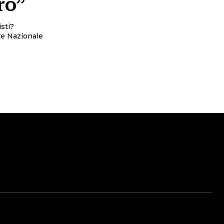
ro”
sti?
re Nazionale