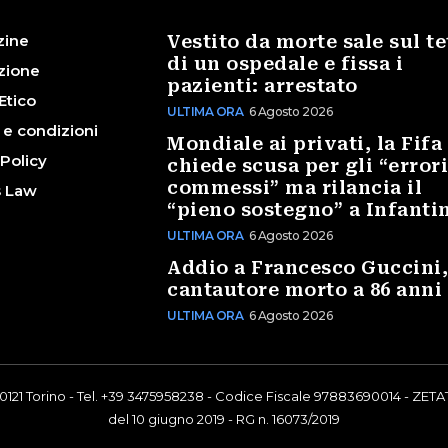
zine
Vestito da morte sale sul te
di un ospedale e fissa i
zione
pazienti: arrestato
Etico
ULTIMA ORA
6 Agosto 2026
 e condizioni
Mondiale ai privati, la Fifa
 Policy
chiede scusa per gli “error
commessi” ma rilancia il
s Law
“pieno sostegno” a Infanti
ULTIMA ORA
6 Agosto 2026
Addio a Francesco Guccini,
cantautore morto a 86 anni
ULTIMA ORA
6 Agosto 2026
0121 Torino - Tel. +39 3475958238 - Codice Fiscale 97883690014 - ZETAT
del 10 giugno 2019 - RG n. 16073/2019