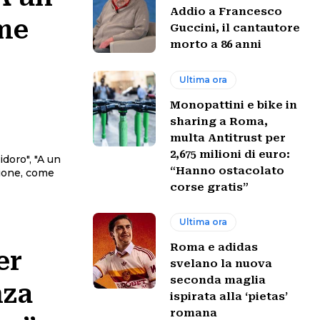
Addio a Francesco
ome
Guccini, il cantautore
morto a 86 anni
Ultima ora
Monopattini e bike in
sharing a Roma,
multa Antitrust per
2,675 milioni di euro:
doro", "A un
“Hanno ostacolato
zione, come
corse gratis”
Ultima ora
Roma e adidas
er
svelano la nuova
seconda maglia
nza
ispirata alla ‘pietas’
romana