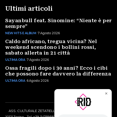
Ultimi articoli
Sayanbull feat. Sinomine: “Niente è per
sempre”
NEW HITS E ALBUM
7 Agosto 2026
Caldo africano, tregua vicina? Nel
weekend scendono i bollini rossi,
sabato allerta in 21 città
ULTIMA ORA
7 Agosto 2026
Ossa fragili dopo i 30 anni? Ecco i cibi
che possono fare davvero la differenza
ULTIMA ORA
6 Agosto 2026
✕
ASS. CULTURALE ZETATIELLE OFF via Vittorio Amedeo II, 21 -
10121 Torino - Tel. +39 3475958238 - Codice Fiscale 97883690014