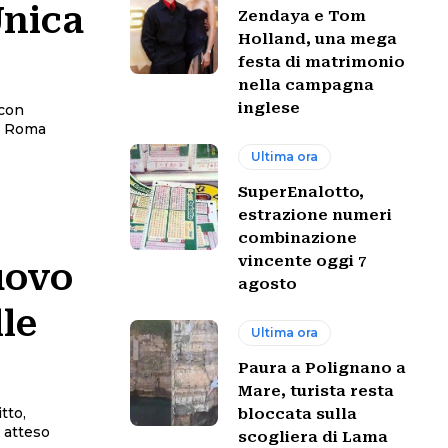
Unica
Zendaya e Tom
Holland, una mega
festa di matrimonio
nella campagna
inglese
 con
di Roma
Ultima ora
SuperEnalotto,
estrazione numeri
combinazione
vincente oggi 7
uovo
agosto
le
Ultima ora
Paura a Polignano a
Mare, turista resta
tto,
bloccata sulla
 atteso
scogliera di Lama