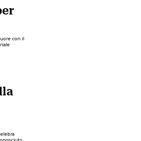
per
cuore con il
riale
lla
celebra