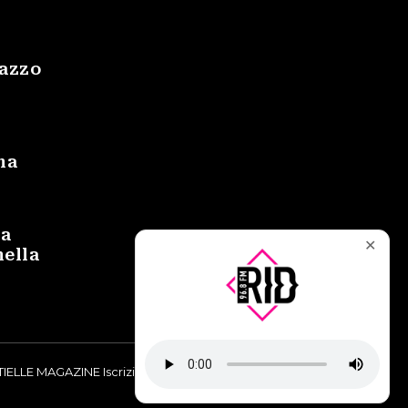
gazzo
na
na
✕
nella
IELLE MAGAZINE Iscrizione al Tribunale di Torino n° 9748/2019