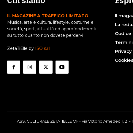
Chi siamo
Espl
Il maga
IL MAGAZINE A TRAFFICO LIMITATO
Musica, arte e cultura, lifestyle, costume e
La reda
società, sport, attualità ed approfondimenti
Codice 
su tutto quanto non dovete perdervi
Termini
ZetaTiElle by
ISO s.r.l
Privacy
Cookie
ASS. CULTURALE ZETATIELLE OFF via Vittorio Amedeo II, 21 - 1