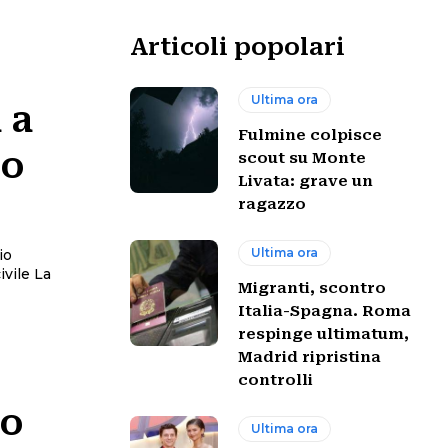
Articoli popolari
Ultima ora
 a
Fulmine colpisce
io
scout su Monte
Livata: grave un
ragazzo
Ultima ora
io
le La
Migranti, scontro
Italia-Spagna. Roma
respinge ultimatum,
Madrid ripristina
controlli
eo
Ultima ora