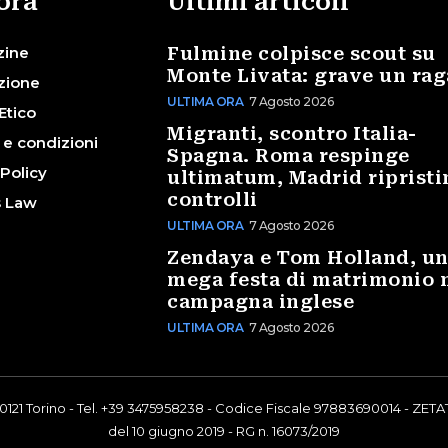
ora
Ultimi articoli
zine
Fulmine colpisce scout su
Monte Livata: grave un ra
zione
ULTIMA ORA
7 Agosto 2026
Etico
Migranti, scontro Italia-
 e condizioni
Spagna. Roma respinge
 Policy
ultimatum, Madrid ripristi
controlli
s Law
ULTIMA ORA
7 Agosto 2026
Zendaya e Tom Holland, u
mega festa di matrimonio 
campagna inglese
ULTIMA ORA
7 Agosto 2026
0121 Torino - Tel. +39 3475958238 - Codice Fiscale 97883690014 - ZETAT
del 10 giugno 2019 - RG n. 16073/2019