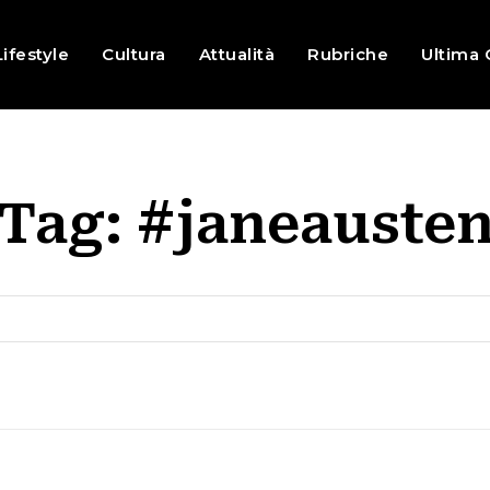
Lifestyle
Cultura
Attualità
Rubriche
Ultima 
Tag:
#janeauste