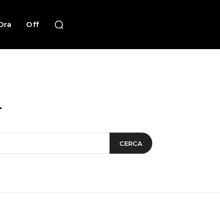
Ora
Off
n
CERCA