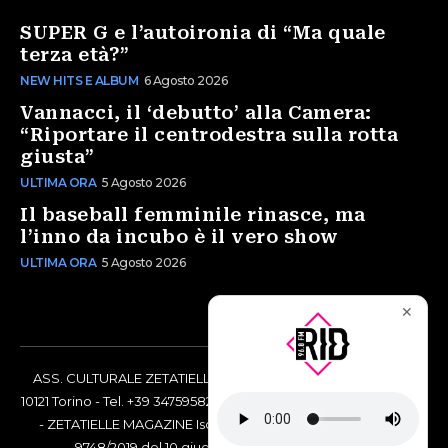
SUPER G e l’autoironia di “Ma quale
terza età?”
NEW HITS E ALBUM
6 Agosto 2026
Vannacci, il ‘debutto’ alla Camera:
“Riportare il centrodestra sulla rotta
giusta”
ULTIMA ORA
5 Agosto 2026
Il baseball femminile rinasce, ma
l’inno da incubo è il vero show
ULTIMA ORA
5 Agosto 2026
✕
ASS. CULTURALE ZETATIELLE OFF via Vittorio Amedeo II, 21 -
10121 Torino - Tel. +39 3475958238 - Codice Fiscale 97883690014
- ZETATIELLE MAGAZINE Iscrizione al Tribunale di Torino n°
9748/2019 del 10 giugno 2019 - RG n. 16073/2019