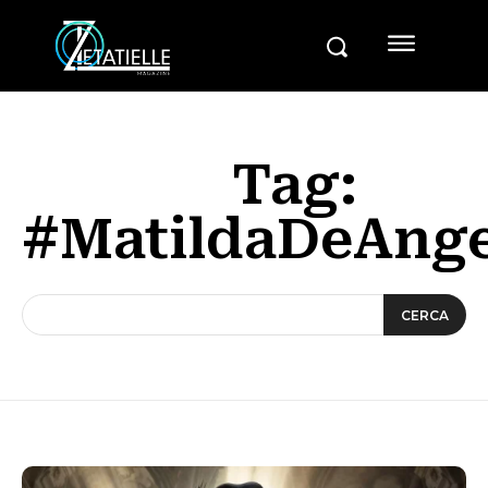
Tag:
#MatildaDeAnge
CERCA