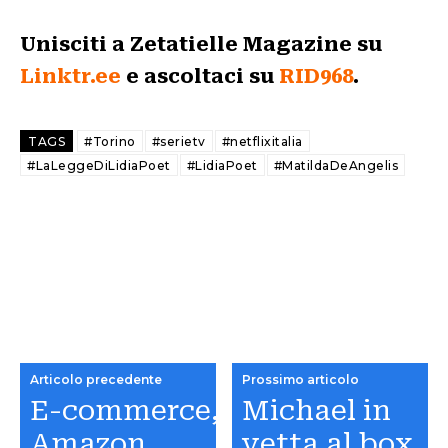
Unisciti a Zetatielle Magazine su
Linktr.ee
e ascoltaci su
RID968
.
TAGS
#Torino
#serietv
#netflixitalia
#LaLeggeDiLidiaPoet
#LidiaPoet
#MatildaDeAngelis
Articolo precedente
Prossimo articolo
E-commerce,
Michael in
Amazon
vetta al box