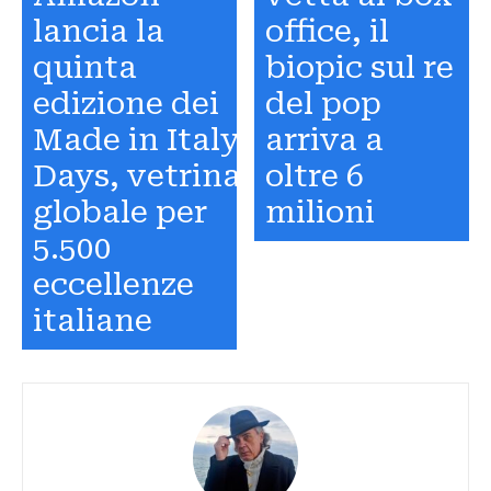
lancia la
office, il
quinta
biopic sul re
edizione dei
del pop
Made in Italy
arriva a
Days, vetrina
oltre 6
globale per
milioni
5.500
eccellenze
italiane