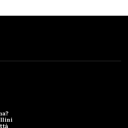
na?
llini
ittà