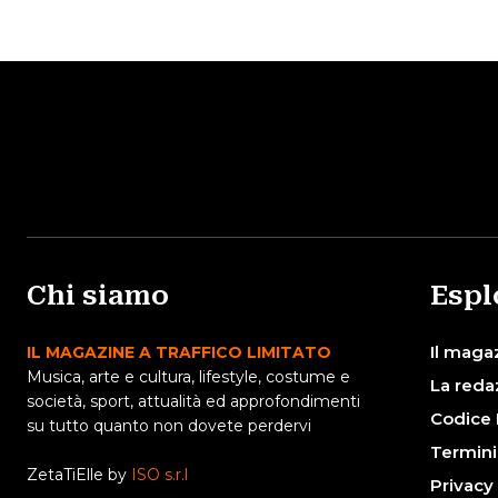
Chi siamo
Espl
Il maga
IL MAGAZINE A TRAFFICO LIMITATO
Musica, arte e cultura, lifestyle, costume e
La reda
società, sport, attualità ed approfondimenti
Codice 
su tutto quanto non dovete perdervi
Termini
ZetaTiElle by
ISO s.r.l
Privacy