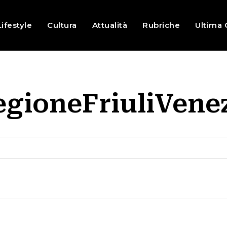
Lifestyle
Cultura
Attualità
Rubriche
Ultima 
gioneFriuliVenez