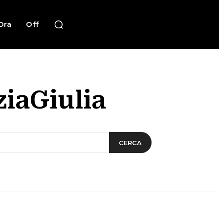
Ora
Off
iaGiulia
CERCA