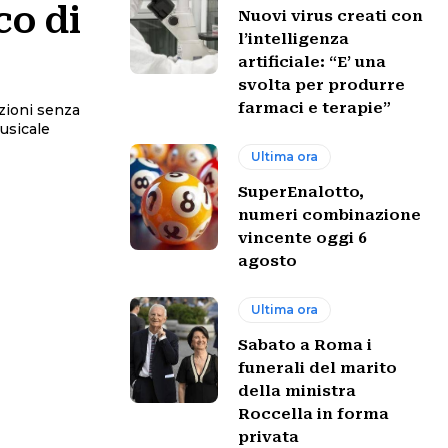
co di
Nuovi virus creati con
l’intelligenza
artificiale: “E’ una
svolta per produrre
farmaci e terapie”
azioni senza
usicale
Ultima ora
SuperEnalotto,
numeri combinazione
vincente oggi 6
agosto
Ultima ora
Sabato a Roma i
funerali del marito
della ministra
Roccella in forma
privata