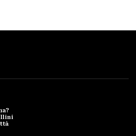
na?
llini
ittà