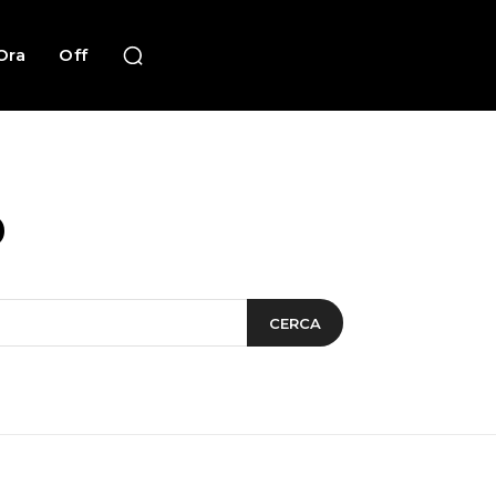
Ora
Off
o
CERCA