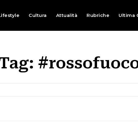
Lifestyle
Cultura
Attualità
Rubriche
Ultima 
Tag:
#rossofuoc