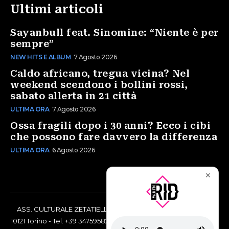
Ultimi articoli
Sayanbull feat. Sinomine: “Niente è per
sempre”
NEW HITS E ALBUM
7 Agosto 2026
Caldo africano, tregua vicina? Nel
weekend scendono i bollini rossi,
sabato allerta in 21 città
ULTIMA ORA
7 Agosto 2026
Ossa fragili dopo i 30 anni? Ecco i cibi
che possono fare davvero la differenza
ULTIMA ORA
6 Agosto 2026
✕
ASS. CULTURALE ZETATIELLE OFF via Vittorio Amedeo II, 21 -
10121 Torino - Tel. +39 3475958238 - Codice Fiscale 97883690014