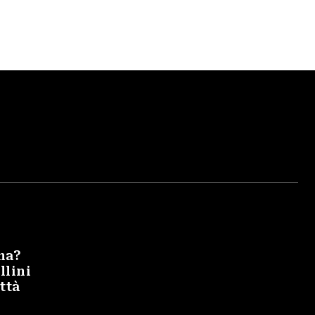
na?
llini
ittà