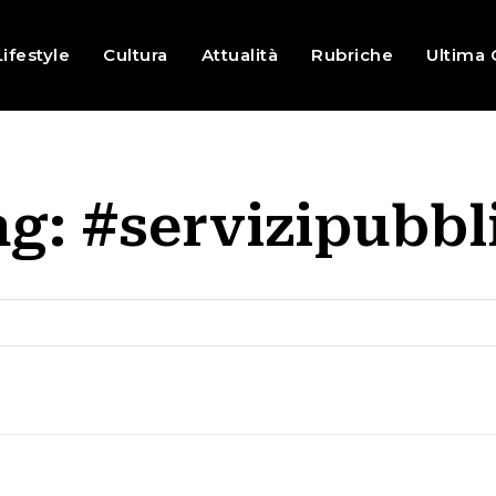
Lifestyle
Cultura
Attualità
Rubriche
Ultima 
ag:
#servizipubbl