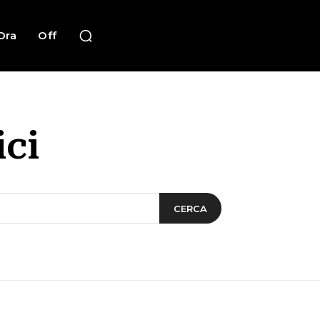
Ora
Off
ici
CERCA