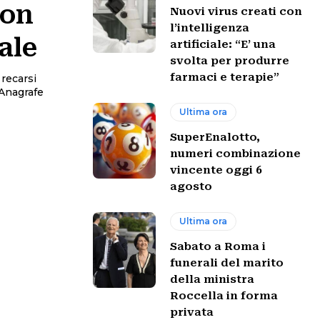
 on
Nuovi virus creati con
l’intelligenza
ale
artificiale: “E’ una
svolta per produrre
farmaci e terapie”
 recarsi
l'Anagrafe
Ultima ora
SuperEnalotto,
numeri combinazione
vincente oggi 6
agosto
Ultima ora
Sabato a Roma i
funerali del marito
della ministra
Roccella in forma
privata