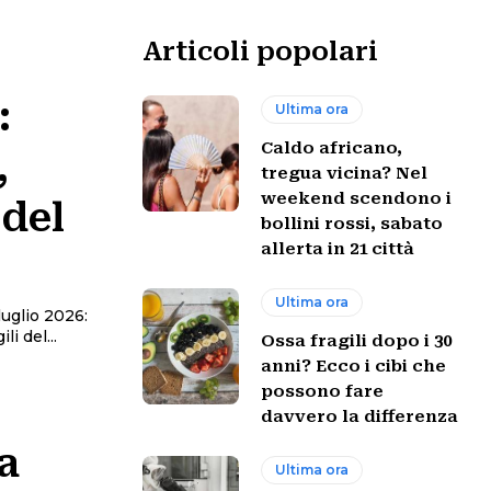
Articoli popolari
:
Ultima ora
Caldo africano,
,
tregua vicina? Nel
weekend scendono i
 del
bollini rossi, sabato
allerta in 21 città
Ultima ora
luglio 2026:
li del...
Ossa fragili dopo i 30
anni? Ecco i cibi che
possono fare
davvero la differenza
a
Ultima ora