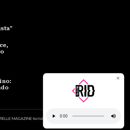
usta”
ce,
ro
✕
ino:
ndo
IELLE MAGAZINE Iscrizione al Tribunale di Torino n° 9748/2019