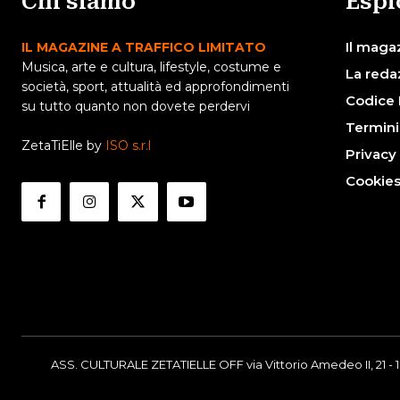
Chi siamo
Espl
Il maga
IL MAGAZINE A TRAFFICO LIMITATO
Musica, arte e cultura, lifestyle, costume e
La reda
società, sport, attualità ed approfondimenti
Codice 
su tutto quanto non dovete perdervi
Termini
ZetaTiElle by
ISO s.r.l
Privacy
Cookie
ASS. CULTURALE ZETATIELLE OFF via Vittorio Amedeo II, 21 - 1