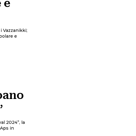
 e
i Vazzanikki;
polare e
oano
”
al 2024”, la
 Aps in