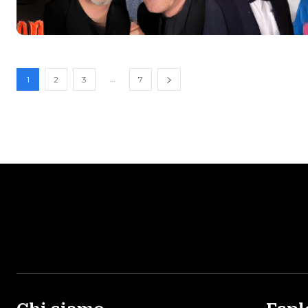
...
1
2
3
7