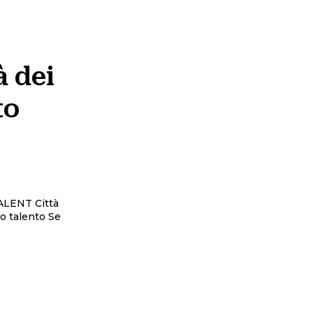
 dei
to
TALENT Città
 talento Se