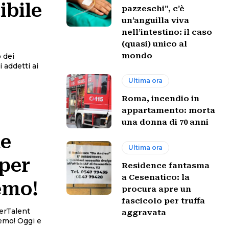
ibile
pazzeschi”, c’è
un’anguilla viva
nell’intestino: il caso
(quasi) unico al
mondo
 dei
 addetti ai
Ultima ora
Roma, incendio in
appartamento: morta
una donna di 70 anni
ue
Ultima ora
 per
Residence fantasma
a Cesenatico: la
remo!
procura apre un
fascicolo per truffa
erTalent
aggravata
Oggi e