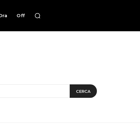
Ora
Off
CERCA