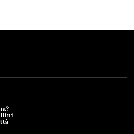
na?
llini
ittà