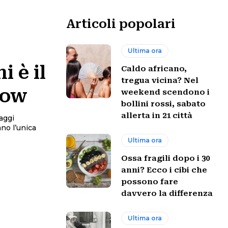
Articoli popolari
Ultima ora
i è il
Caldo africano,
tregua vicina? Nel
row
weekend scendono i
bollini rossi, sabato
allerta in 21 città
no l’unica
Ultima ora
Ossa fragili dopo i 30
anni? Ecco i cibi che
possono fare
davvero la differenza
Ultima ora