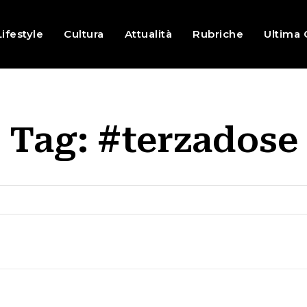
Lifestyle
Cultura
Attualità
Rubriche
Ultima 
Tag:
#terzadose