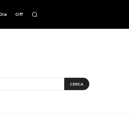
Ora
Off
CERCA