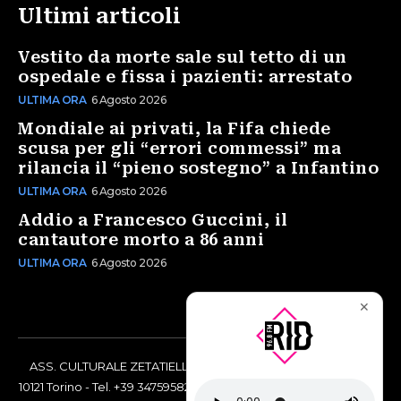
Ultimi articoli
Vestito da morte sale sul tetto di un
ospedale e fissa i pazienti: arrestato
ULTIMA ORA
6 Agosto 2026
Mondiale ai privati, la Fifa chiede
scusa per gli “errori commessi” ma
rilancia il “pieno sostegno” a Infantino
ULTIMA ORA
6 Agosto 2026
Addio a Francesco Guccini, il
cantautore morto a 86 anni
ULTIMA ORA
6 Agosto 2026
✕
ASS. CULTURALE ZETATIELLE OFF via Vittorio Amedeo II, 21 -
10121 Torino - Tel. +39 3475958238 - Codice Fiscale 97883690014