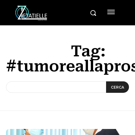
Tag:
#tumoreallapro
CERCA