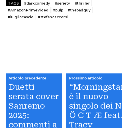
TAGS
#darkcomedy
#serietv
#thriller
#AmazonPrimeVideo
#pulp
#thebadguy
#luigilocascio
#stefanoaccorsi
Articolo precedente
Prossimo articolo
Duetti
“Morningstar
serata cover
è il nuovo
Sanremo
singolo dei N
2025:
Ö C T Æ feat.
commenti a
Tracy