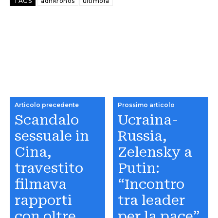
TAGS
adnkronos
ultimora
Articolo precedente
Prossimo articolo
Scandalo
Ucraina-
sessuale in
Russia,
Cina,
Zelensky a
travestito
Putin:
filmava
“Incontro
rapporti
tra leader
con oltre
per la pace”