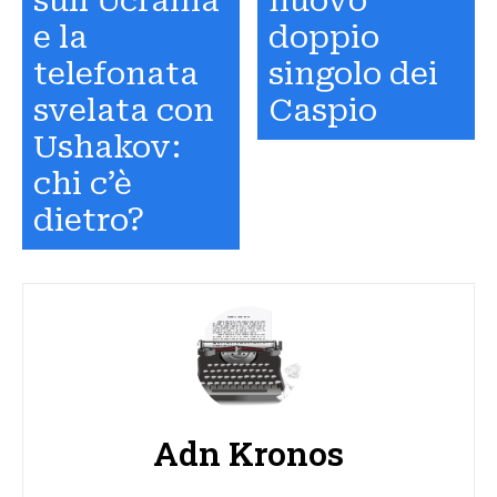
sull’Ucraina
nuovo
e la
doppio
telefonata
singolo dei
svelata con
Caspio
Ushakov:
chi c’è
dietro?
Adn Kronos