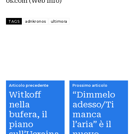
os.com (Web Info)
TAGS
adnkronos
ultimora
Articolo precedente
Prossimo articolo
Witkoff
“Dimmelo
nella
adesso/Ti
bufera, il
manca
piano
l’aria” è il