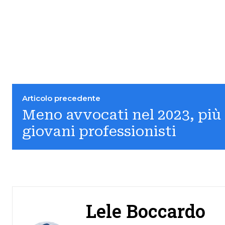
Articolo precedente
Meno avvocati nel 2023, più 
giovani professionisti
Lele Boccardo