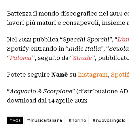
Battezza il mondo discografico nel 2019 c
lavori più maturi e consapevoli, insieme 
Nel 2022 pubblica “
Specchi Sporchi
”, “
L’a
Spotify entrando in “
Indie Italia
”, “
Scuola
“
Paloma
”
, seguito da
“
Strade
”
, pubblicat
Potete seguire
Nanè
su
Instagram
,
Spoti
“
Acquario & Scorpione
” (distribuzione ADA
download dal 14 aprile 2023
#musicaitaliana
#Torino
#nuovosingolo
TAGS