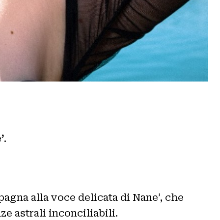
’
.
agna alla voce delicata di Nane’, che
e astrali inconciliabili.