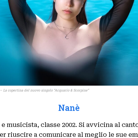
– La copertina del nuovo singolo “Acquario & Scorpine”
Nanè
 musicista, classe 2002. Si avvicina al cant
 per riuscire a comunicare al meglio le sue e