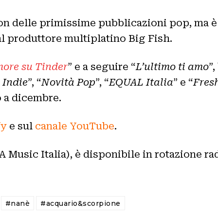
on delle primissime pubblicazioni pop, ma è 
al produttore multiplatino Big Fish.
more su Tinder
” e a seguire “
L’ultimo ti amo
”
 Indie
”, “
Novità Pop
”, “
EQUAL Italia
” e “
Fresh
o a dicembre.
fy
e sul
canale YouTube
.
 Music Italia), è disponibile in rotazione ra
#nanè
#acquario&scorpione