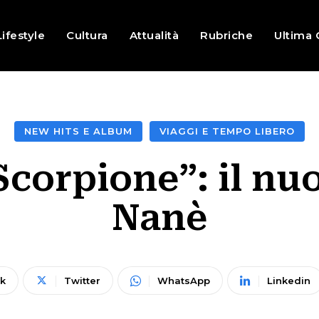
Lifestyle
Cultura
Attualità
Rubriche
Ultima 
NEW HITS E ALBUM
VIAGGI E TEMPO LIBERO
corpione”: il nu
Nanè
k
Twitter
WhatsApp
Linkedin