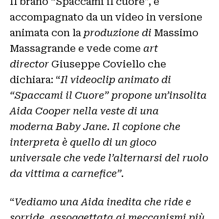
Il brano “Spaccami il cuore”, è
accompagnato da un video in versione
animata
con la
produzione di
Massimo
Massagrande e vede come
art
director
Giuseppe Coviello che
dichiara:
“
Il videoclip animato di
“Spaccami il Cuore” propone un’insolita
Aida Cooper nella veste di una
moderna Baby Jane. Il copione che
interpreta è quello di un gioco
universale che vede l’alternarsi del ruolo
da vittima a carnefice”.
“
Vediamo una Aida inedita che ride e
sorride, assoggettata ai meccanismi più