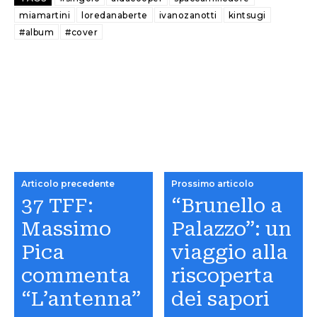
miamartini
loredanaberte
ivanozanotti
kintsugi
#album
#cover
Articolo precedente
Prossimo articolo
37 TFF:
“Brunello a
Massimo
Palazzo”: un
Pica
viaggio alla
commenta
riscoperta
“L’antenna”
dei sapori