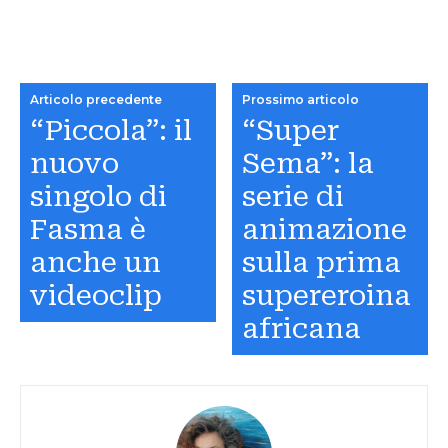
Articolo precedente
Prossimo articolo
“Piccola”: il
“Super
nuovo
Sema”: la
singolo di
serie di
Fasma è
animazione
anche un
sulla prima
videoclip
supereroina
africana