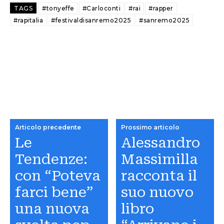
TAGS
#tonyeffe
#Carloconti
#rai
#rapper
#rapitalia
#festivaldisanremo2025
#sanremo2025
Articolo precedente
Prossimo articolo
Le
Alessandro
Tendenze:
Massimilla
con “Poteva
racconta il
farci bene”
suo nuovo
una nuova
libro