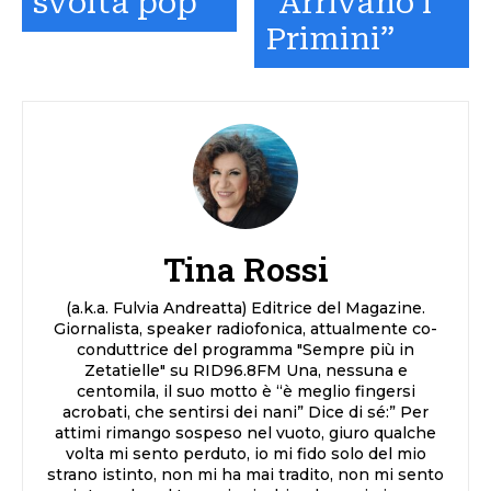
svolta pop
“Arrivano i
Primini”
Tina Rossi
(a.k.a. Fulvia Andreatta) Editrice del Magazine.
Giornalista, speaker radiofonica, attualmente co-
conduttrice del programma "Sempre più in
Zetatielle" su RID96.8FM Una, nessuna e
centomila, il suo motto è “è meglio fingersi
acrobati, che sentirsi dei nani” Dice di sé:” Per
attimi rimango sospeso nel vuoto, giuro qualche
volta mi sento perduto, io mi fido solo del mio
strano istinto, non mi ha mai tradito, non mi sento