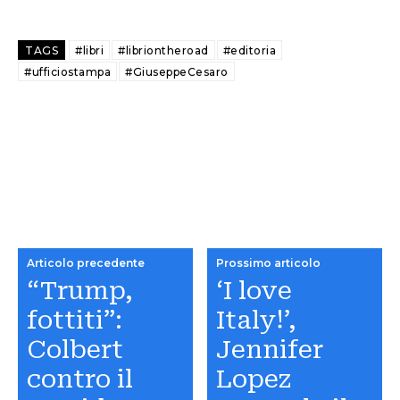
TAGS
#libri
#libriontheroad
#editoria
#ufficiostampa
#GiuseppeCesaro
Articolo precedente
Prossimo articolo
“Trump,
‘I love
fottiti”:
Italy!’,
Colbert
Jennifer
contro il
Lopez