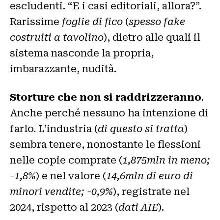
escludenti. “E i casi editoriali, allora?”.
Rarissime
foglie di fico
(
spesso fake
costruiti a tavolino
), dietro alle quali il
sistema nasconde la propria,
imbarazzante, nudità.
Storture che non si raddrizzeranno
.
Anche perché nessuno ha intenzione di
farlo. L’industria (
di questo si tratta
)
sembra tenere, nonostante le flessioni
nelle copie comprate (
1,875mln in meno;
-1,8%
) e nel valore (
14,6mln di euro di
minori vendite; -0,9%
), registrate nel
2024, rispetto al 2023 (
dati AIE
).