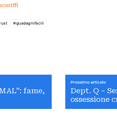
sceriffi
rust
#guadagnifacili
Prossimo articolo
AMAL”: fame,
Dept. Q – Sez
ossessione c