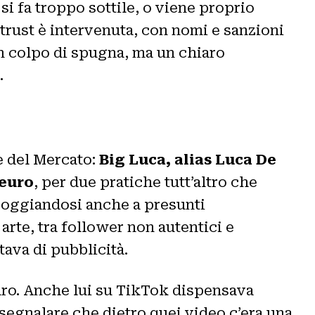
si fa troppo sottile, o viene proprio
itrust è intervenuta, con nomi e sanzioni
un colpo di spugna, ma un chiaro
.
e del Mercato:
Big Luca, alias Luca De
 euro
, per due pratiche tutt’altro che
ppoggiandosi anche a presunti
arte, tra follower non autentici e
tava di pubblicità.
uro. Anche lui su TikTok dispensava
 segnalare che dietro quei video c’era una