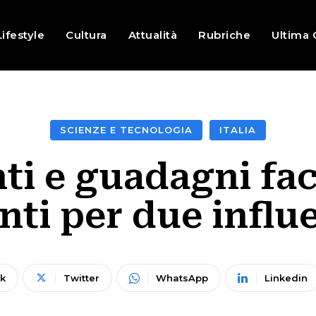
Lifestyle
Cultura
Attualità
Rubriche
Ultima 
SCIENZE E TECNOLOGIA
ITALIA
ti e guadagni fac
nti per due influ
k
Twitter
WhatsApp
Linkedin