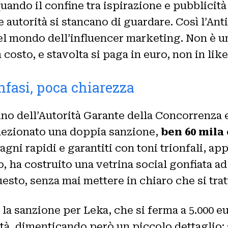
uando il confine tra ispirazione e pubblicità 
e autorità si stancano di guardare. Così l’Ant
nel mondo dell’influencer marketing. Non è 
osto, e stavolta si paga in euro, non in like
nfasi, poca chiarezza
ino dell’Autorità Garante della Concorrenza 
llezionato una doppia sanzione,
ben 60 mila
agni rapidi e garantiti con toni trionfali, a
, ha costruito una vetrina social gonfiata ad 
esto, senza mai mettere in chiaro che si trat
a sanzione per Leka, che si ferma a 5.000 e
ità, dimenticando però un piccolo dettaglio: