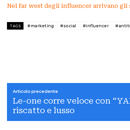
Nel far west degli influencer arrivano gli 
#marketing
#social
#influencer
#antit
TAGS
Articolo precedente
Le-one corre veloce con “Y
riscatto e lusso