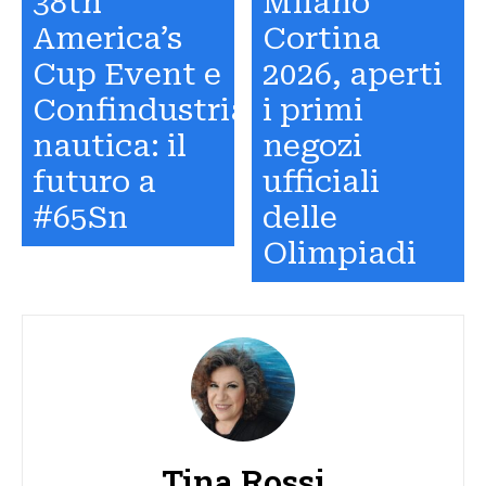
38th
Milano
America’s
Cortina
Cup Event e
2026, aperti
Confindustria
i primi
nautica: il
negozi
futuro a
ufficiali
#65Sn
delle
Olimpiadi
Tina Rossi