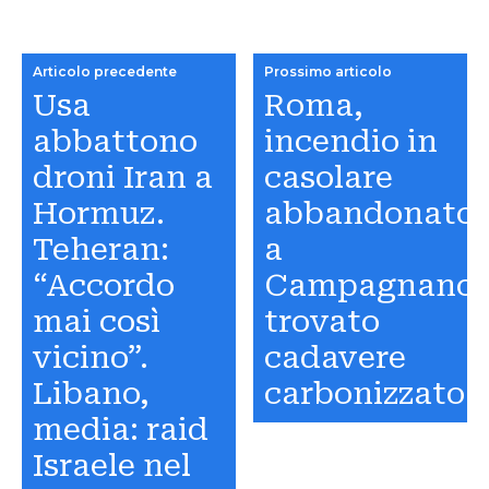
Articolo precedente
Prossimo articolo
Usa
Roma,
abbattono
incendio in
droni Iran a
casolare
Hormuz.
abbandonato
Teheran:
a
“Accordo
Campagnano:
mai così
trovato
vicino”.
cadavere
Libano,
carbonizzato
media: raid
Israele nel