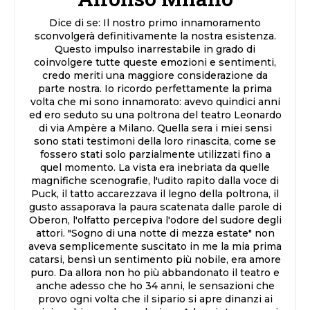
Dice di se: Il nostro primo innamoramento
sconvolgerà definitivamente la nostra esistenza.
Questo impulso inarrestabile in grado di
coinvolgere tutte queste emozioni e sentimenti,
credo meriti una maggiore considerazione da
parte nostra. Io ricordo perfettamente la prima
volta che mi sono innamorato: avevo quindici anni
ed ero seduto su una poltrona del teatro Leonardo
di via Ampère a Milano. Quella sera i miei sensi
sono stati testimoni della loro rinascita, come se
fossero stati solo parzialmente utilizzati fino a
quel momento. La vista era inebriata da quelle
magnifiche scenografie, l'udito rapito dalla voce di
Puck, il tatto accarezzava il legno della poltrona, il
gusto assaporava la paura scatenata dalle parole di
Oberon, l'olfatto percepiva l'odore del sudore degli
attori. "Sogno di una notte di mezza estate" non
aveva semplicemente suscitato in me la mia prima
catarsi, bensì un sentimento più nobile, era amore
puro. Da allora non ho più abbandonato il teatro e
anche adesso che ho 34 anni, le sensazioni che
provo ogni volta che il sipario si apre dinanzi ai