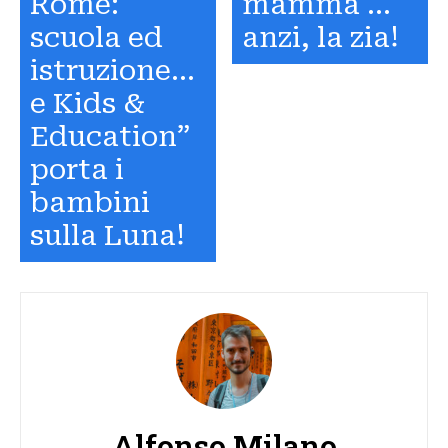
Rome:
mamma …
scuola ed
anzi, la zia!
istruzione…
e Kids &
Education”
porta i
bambini
sulla Luna!
Alfonso Milano