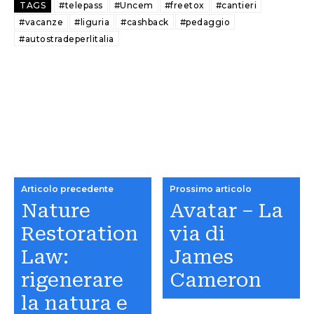
TAGS
#telepass
#Uncem
#freetox
#cantieri
#vacanze
#liguria
#cashback
#pedaggio
#autostradeperlitalia
Articolo precedente
Prossimo articolo
Nature
Avatar – La
Restoration
via di
Law:
James
rigenerare
Cameron
la natura e