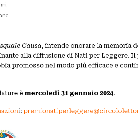
nni;
ione.
squale Causa
, intende onorare la memoria de
nante alla diffusione di Nati per Leggere. I
a promosso nel modo più efficace e continua
dature è
mercoledì 31 gennaio 2024
.
mazion
i:
premionatiperleggere@circololettor