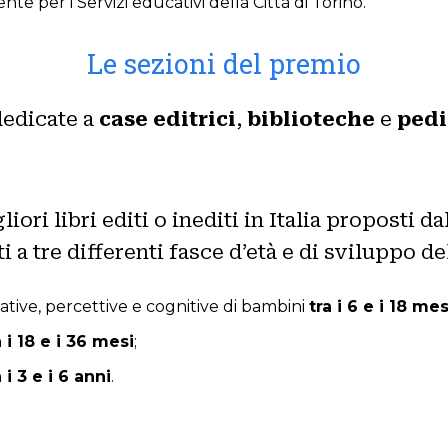
te per i Servizi educativi della Città di Torino.
Le sezioni del premio
dedicate a
case editrici
,
biblioteche
e
pedi
iori libri editi o inediti in Italia proposti da
i a tre differenti fasce d’età e di sviluppo d
olative, percettive e cognitive di bambini
tra i 6 e i 18 mes
a i 18 e i 36 mesi
;
a i 3 e i 6 anni
.