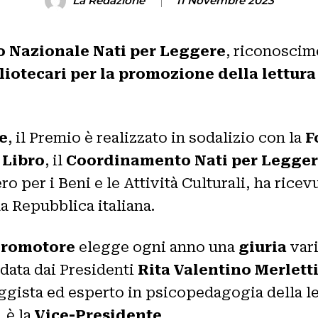
La Redazione
11 Novembre 2023
 Nazionale Nati per Leggere
, riconoscim
bliotecari per la promozione della lettura
e
, il Premio è realizzato in sodalizio con la
F
 Libro
, il
Coordinamento Nati per Legge
ro per i Beni e le Attività Culturali, ha ricev
a Repubblica italiana.
Promotore
elegge ogni anno una
giuria
vari
data dai Presidenti
Rita Valentino Merlett
aggista ed esperto in psicopedagogia della l
, è la
Vice-Presidente
.