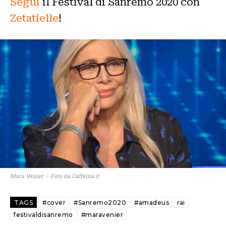
Segui
il Festival di Sanremo 2020 con
Zetatielle
!
Mara Venier – Foto da Caffeina.it
TAGS
#cover
#Sanremo2020
#amadeus
rai
festivaldisanremo
#maravenier