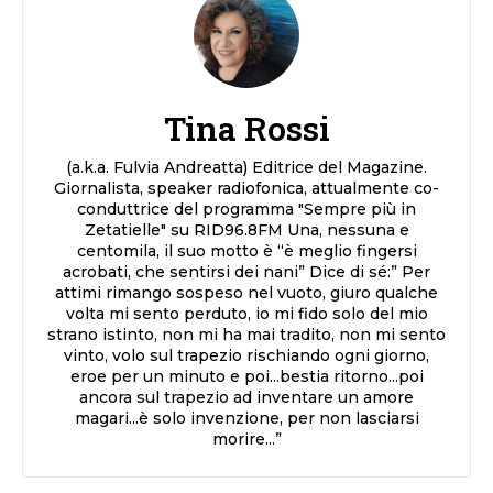
Tina Rossi
(a.k.a. Fulvia Andreatta) Editrice del Magazine.
Giornalista, speaker radiofonica, attualmente co-
conduttrice del programma "Sempre più in
Zetatielle" su RID96.8FM Una, nessuna e
centomila, il suo motto è “è meglio fingersi
acrobati, che sentirsi dei nani” Dice di sé:” Per
attimi rimango sospeso nel vuoto, giuro qualche
volta mi sento perduto, io mi fido solo del mio
strano istinto, non mi ha mai tradito, non mi sento
vinto, volo sul trapezio rischiando ogni giorno,
eroe per un minuto e poi...bestia ritorno...poi
ancora sul trapezio ad inventare un amore
magari...è solo invenzione, per non lasciarsi
morire...”