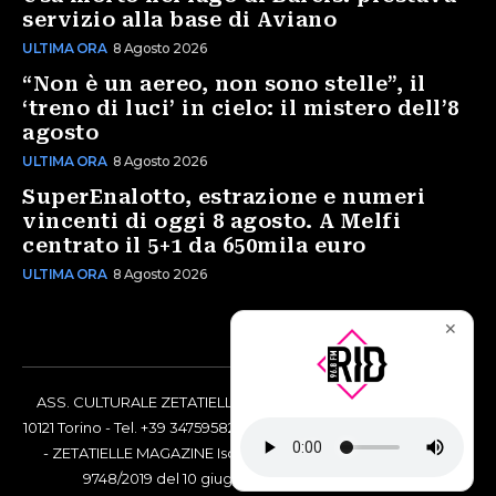
servizio alla base di Aviano
ULTIMA ORA
8 Agosto 2026
“Non è un aereo, non sono stelle”, il
‘treno di luci’ in cielo: il mistero dell’8
agosto
ULTIMA ORA
8 Agosto 2026
SuperEnalotto, estrazione e numeri
vincenti di oggi 8 agosto. A Melfi
centrato il 5+1 da 650mila euro
ULTIMA ORA
8 Agosto 2026
✕
ASS. CULTURALE ZETATIELLE OFF via Vittorio Amedeo II, 21 -
10121 Torino - Tel. +39 3475958238 - Codice Fiscale 97883690014
- ZETATIELLE MAGAZINE Iscrizione al Tribunale di Torino n°
9748/2019 del 10 giugno 2019 - RG n. 16073/2019