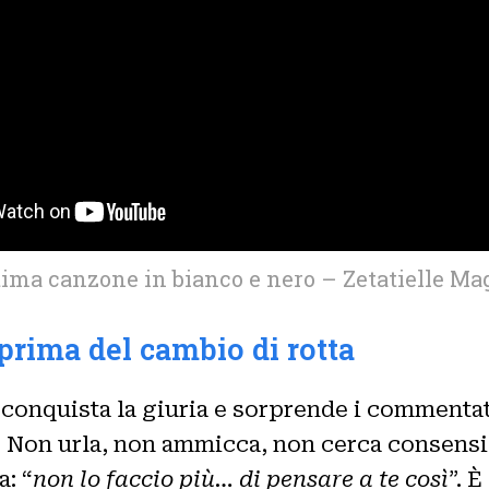
ima canzone in bianco e nero – Zetatielle Mag
 prima del cambio di rotta
 conquista la giuria e sorprende i commentat
 Non urla, non ammicca, non cerca consensi f
a: “
non lo faccio più… di pensare a te così
”. 