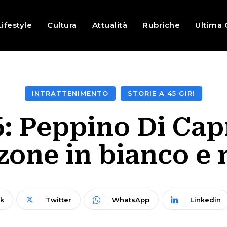
Lifestyle
Cultura
Attualità
Rubriche
Ultima 
INTRATTENIMENTO
STORIE A 45 GIRI
 Peppino Di Capr
zone in bianco e 
k
Twitter
WhatsApp
Linkedin