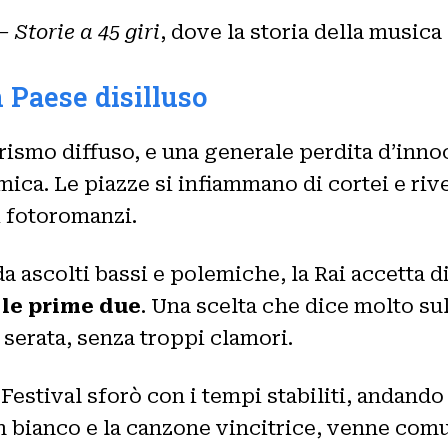
– Storie a 45 giri
, dove la storia della musica 
n Paese disilluso
orismo diffuso, e una generale perdita d’innoc
omica. Le piazze si infiammano di cortei e riv
 fotoromanzi.
da ascolti bassi e polemiche, la Rai accetta d
 le prime due
. Una scelta che dice molto su
serata, senza troppi clamori.
el Festival sforò con i tempi stabiliti, andando
 in bianco e la canzone vincitrice, venne comu