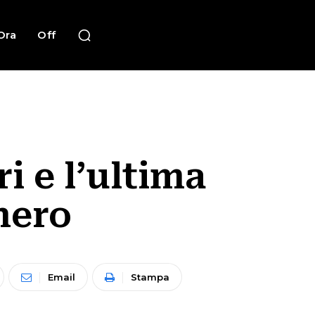
Ora
Off
i e l’ultima
nero
Email
Stampa