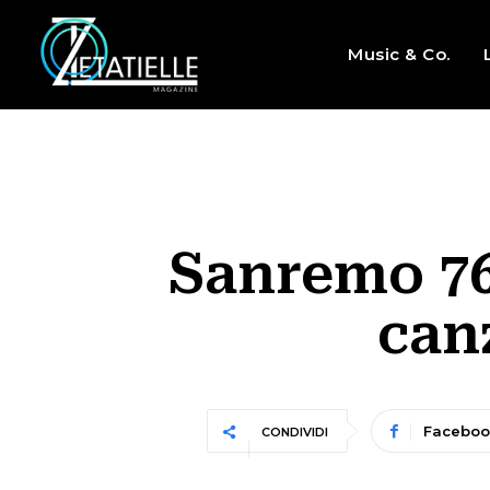
Music & Co.
Sanremo 76:
can
Faceboo
CONDIVIDI