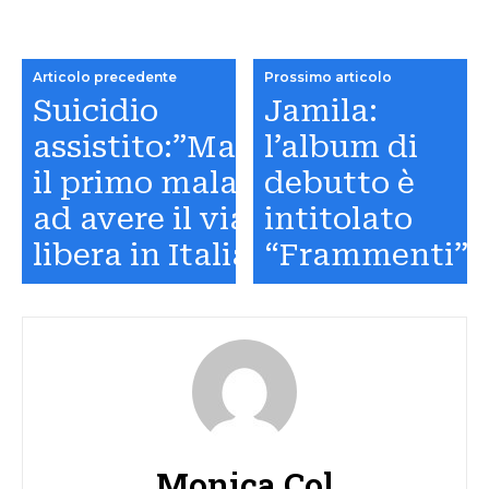
Articolo precedente
Prossimo articolo
Suicidio
Jamila:
assistito:”Mario”
l’album di
il primo malato
debutto è
ad avere il via
intitolato
libera in Italia
“Frammenti”
Monica Col