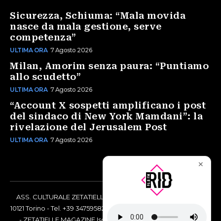
Sicurezza, Schiuma: “Mala movida
nasce da mala gestione, serve
competenza”
ULTIMA ORA
7 Agosto 2026
Milan, Amorim senza paura: “Puntiamo
allo scudetto”
ULTIMA ORA
7 Agosto 2026
“Account X sospetti amplificano i post
del sindaco di New York Mamdani”: la
rivelazione del Jerusalem Post
ULTIMA ORA
7 Agosto 2026
✕
ASS. CULTURALE ZETATIELLE OFF via Vittorio Amedeo II, 21 -
10121 Torino - Tel. +39 3475958238 - Codice Fiscale 97883690014
- ZETATIELLE MAGAZINE Iscrizione al Tribunale di Torino n°