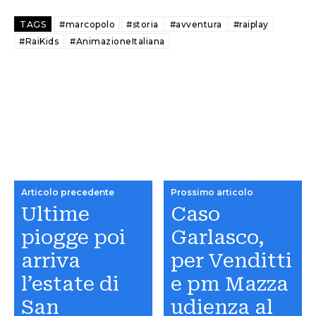
TAGS
#marcopolo
#storia
#avventura
#raiplay
#RaiKids
#AnimazioneItaliana
Articolo precedente
Prossimo articolo
Ultime
Caso
piogge poi
Garlasco,
arriva
per Venditti
l’estate di
e pm Mazza
San
udienza al