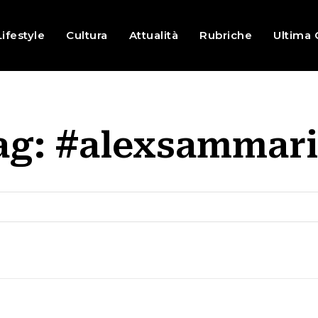
Lifestyle
Cultura
Attualità
Rubriche
Ultima 
ag:
#alexsammari